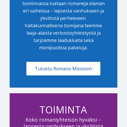
toiminnassa tuetaan romaneja elämän
eri vaiheissa – lapsesta vanhukseen ja
yksilöstä perheeseen.
Valtakunnallisena toimijana teemme
laaja-alaista verkostoyhteistyötä ja
tarjoamme laadukkaita sekä
monipuolisia palveluja.
Tutustu Romano Missioon
TOIMINTA
Koko romaniyhteisön hyväksi –
lapsesta vanhukseen ja yksilöstä