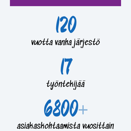
120
vuotta vanha järjestö
17
työntekijää
6800
+
asiakaskohtaamista vuosittain