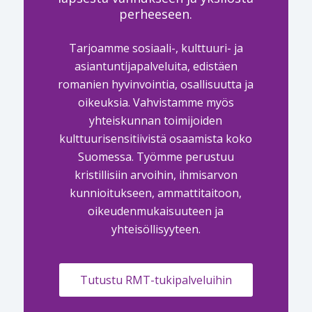
perheeseen.
Tarjoamme sosiaali-, kulttuuri- ja
asiantuntijapalveluita, edistäen
romanien hyvinvointia, osallisuutta ja
oikeuksia. Vahvistamme myös
yhteiskunnan toimijoiden
kulttuurisensitiivistä osaamista koko
Suomessa. Työmme perustuu
kristillisiin arvoihin, ihmisarvon
kunnioitukseen, ammattitaitoon,
oikeudenmukaisuuteen ja
yhteisöllisyyteen.
Tutustu RMT-tukipalveluihin