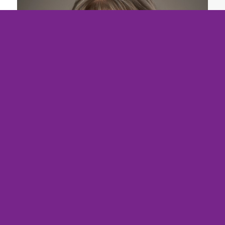
Marika jousala: Kun oppiminen tuntuu
ylämäeltä – rehellistä puhetta osaamisen
kehittämisestä päiväkummussa
20.4.2026
Aloitin työt Päiväkummussa toukokuussa 2025.
Tullessani toin…