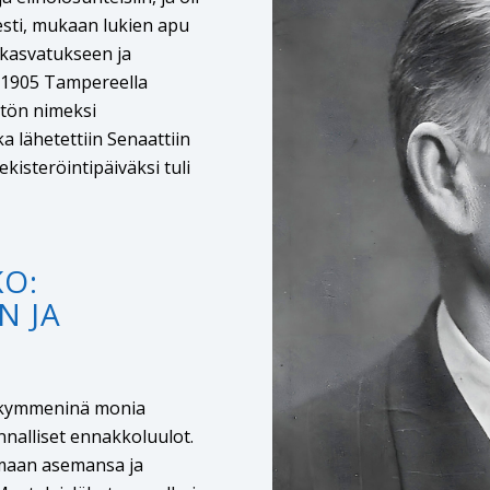
sesti, mukaan lukien apu
 kasvatukseen ja
a 1905 Tampereella
stön nimeksi
ka lähetettiin Senaattiin
ekisteröintipäiväksi tuli
KO:
N JA
sikymmeninä monia
nnalliset ennakkoluulot.
amaan asemansa ja