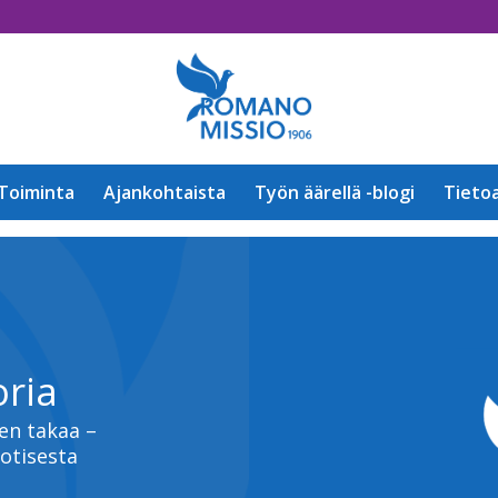
Toiminta
Ajankohtaista
Työn äärellä -blogi
Tieto
ria
en takaa –
uotisesta