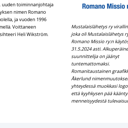
s, uuden toiminnanjohtaja
styksen nimen Romano
olella, ja vuoden 1996
Mustalaislähetys ry viralli
mellä. Voittaneen
joka oli Mustalaislähetys ry
ihteeri Heli Wikström​​.
Romano Missio ry:n käytö
31.5.2024 asti. Alkuperäin
suunnittelija on jäänyt
tuntemattomaksi.
Romanitaustainen graafikk
Åkerlund nimenmuutokse
yhteydessä muokkasi logoa
että kyyhkysen pää käänty
menneisyydestä tulevaisu