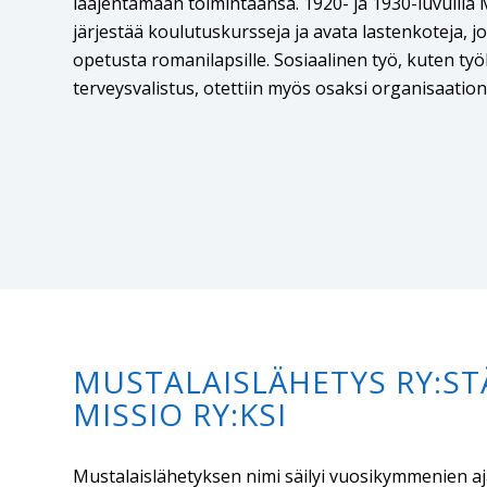
laajentamaan toimintaansa. 1920- ja 1930-luvuilla M
järjestää koulutuskursseja ja avata lastenkoteja, jo
opetusta romanilapsille. Sosiaalinen työ, kuten työ
terveysvalistus, otettiin myös osaksi organisaation p
MUSTALAISLÄHETYS RY:S
MISSIO RY:KSI
Mustalaislähetyksen nimi säilyi vuosikymmenien 