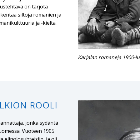
ustehtävä on tarjota
rakentaa siltoja romanien ja
anikulttuuria ja -kieltä.
Karjalan romaneja 1900-lu
ALKION ROOLI
 kannattaja, jonka sydäntä
Suomessa. Vuoteen 1905
elinolosuhteisiin, ja oli