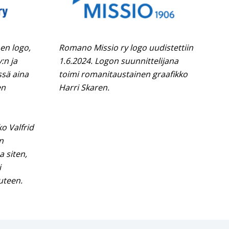
nen logo,
Romano Missio ry logo uudistettiin
:n ja
1.6.2024. Logon suunnittelijana
ssä aina
toimi romanitaustainen graafikko
en
Harri Skaren.
o Valfrid
n
 siten,
i
uteen.