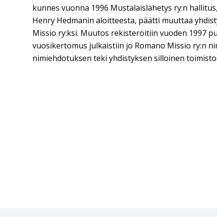
kunnes vuonna 1996 Mustalaislähetys ry:n hallitu
Henry Hedmanin aloitteesta, päätti muuttaa yhdi
Missio ry:ksi. Muutos rekisteröitiin vuoden 1997 pu
vuosikertomus julkaistiin jo Romano Missio ry:n ni
nimiehdotuksen teki yhdistyksen silloinen toimistos