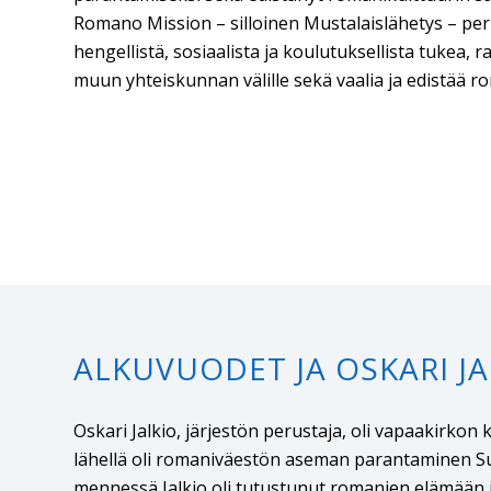
Romano Mission – silloinen Mustalaislähetys – per
hengellistä, sosiaalista ja koulutuksellista tukea, 
muun yhteiskunnan välille sekä vaalia ja edistää rom
ALKUVUODET JA OSKARI J
Oskari Jalkio, järjestön perustaja, oli vapaakirkon
lähellä oli romaniväestön aseman parantaminen 
mennessä Jalkio oli tutustunut romanien elämään ja 