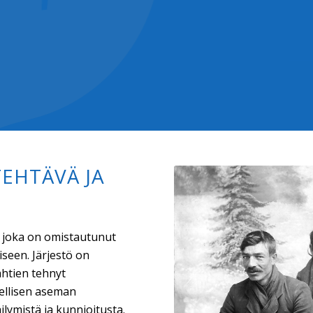
EHTÄVÄ JA
 joka on omistautunut
seen. Järjestö on
ähtien tehnyt
dellisen aseman
lymistä ja kunnioitusta.