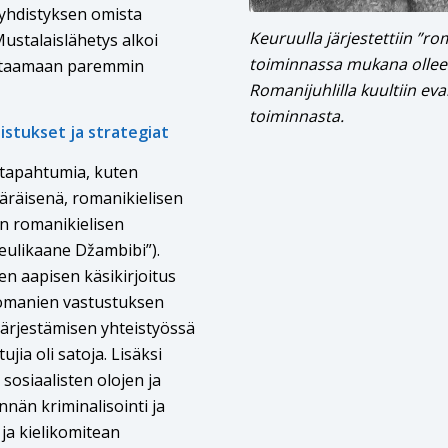
 yhdistyksen omista
Keuruulla järjestettiin ”r
Mustalaislähetys alkoi
toiminnassa mukana olleen
vastaamaan paremmin
Romanijuhlilla kuultiin eva
toiminnasta.
stukset ja strategiat
ä tapahtumia, kuten
äräisenä, romanikielisen
en romanikielisen
Deulikaane Džambibi”).
en aapisen käsikirjoitus
romanien vastustuksen
järjestämisen yhteistyössä
ujia oli satoja. Lisäksi
 sosiaalisten olojen ja
nän kriminalisointi ja
ja kielikomitean