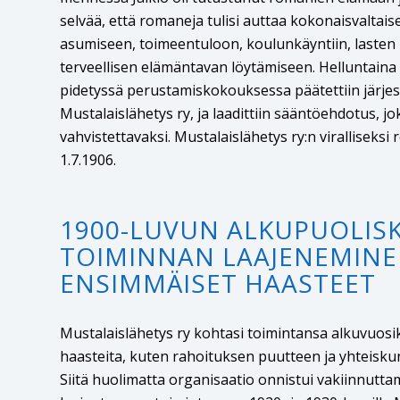
selvää, että romaneja tulisi auttaa kokonaisvaltai
asumiseen, toimeentuloon, koulunkäyntiin, lasten
terveellisen elämäntavan löytämiseen. Helluntain
pidetyssä perustamiskokouksessa päätettiin järje
Mustalaislähetys ry, ja laadittiin sääntöehdotus, jo
vahvistettavaksi. Mustalaislähetys ry:n viralliseksi r
1.7.1906​​.
1900-LUVUN ALKUPUOLIS
TOIMINNAN LAAJENEMINE
ENSIMMÄISET HAASTEET
Mustalaislähetys ry kohtasi toimintansa alkuvuo
haasteita, kuten rahoituksen puutteen ja yhteisku
Siitä huolimatta organisaatio onnistui vakiinnutt