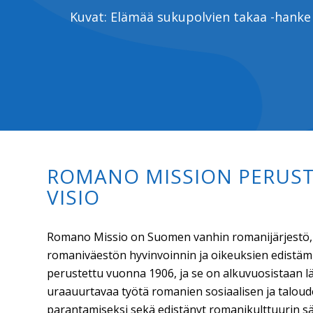
Kuvat: Elämää sukupolvien takaa -hanke
ROMANO MISSION PERUST
VISIO
Romano Missio on Suomen vanhin romanijärjestö,
romaniväestön hyvinvoinnin ja oikeuksien edistämi
perustettu vuonna 1906, ja se on alkuvuosistaan l
uraauurtavaa työtä romanien sosiaalisen ja talou
parantamiseksi sekä edistänyt romanikulttuurin säi