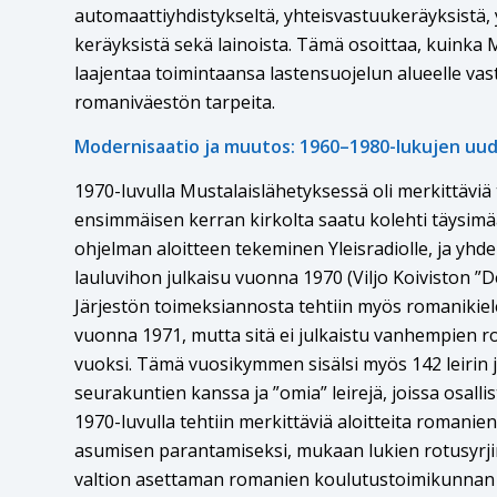
automaattiyhdistykseltä, yhteisvastuukeräyksistä,
keräyksistä sekä lainoista. Tämä osoittaa, kuinka 
laajentaa toimintaansa lastensuojelun alueelle 
romaniväestön tarpeita​​.
Modernisaatio ja muutos: 1960–1980-lukujen uudi
1970-luvulla Mustalaislähetyksessä oli merkittävi
ensimmäisen kerran kirkolta saatu kolehti täysimä
ohjelman aloitteen tekeminen Yleisradiolle, ja yhd
lauluvihon julkaisu vuonna 1970 (Viljo Koiviston ”
Järjestön toimeksiannosta tehtiin myös romanikiel
vuonna 1971, mutta sitä ei julkaistu vanhempien 
vuoksi. Tämä vuosikymmen sisälsi myös 142 leirin 
seurakuntien kanssa ja ”omia” leirejä, joissa osallist
1970-luvulla tehtiin merkittäviä aloitteita romanien
asumisen parantamiseksi, mukaan lukien rotusyrjin
valtion asettaman romanien koulutustoimikunnan 