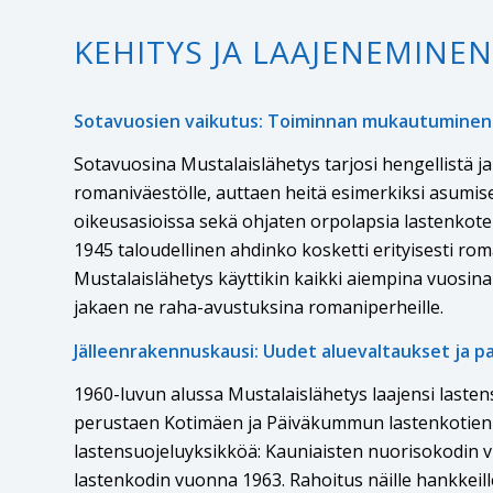
KEHITYS JA LAAJENEMINEN
Sotavuosien vaikutus: Toiminnan mukautuminen j
Sotavuosina Mustalaislähetys tarjosi hengellistä ja
romaniväestölle, auttaen heitä esimerkiksi asumis
oikeusasioissa sekä ohjaten orpolapsia lastenkote
1945 taloudellinen ahdinko kosketti erityisesti rom
Mustalaislähetys käyttikin kaikki aiempina vuosina 
jakaen ne raha-avustuksina romaniperheille.
Jälleenrakennuskausi: Uudet aluevaltaukset ja p
1960-luvun alussa Mustalaislähetys laajensi laste
perustaen Kotimäen ja Päiväkummun lastenkotien l
lastensuojeluyksikköä: Kauniaisten nuorisokodin 
lastenkodin vuonna 1963. Rahoitus näille hankkeill