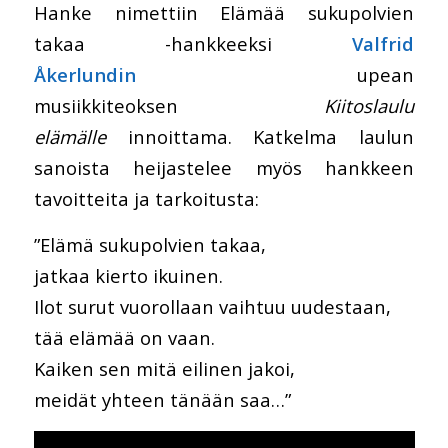
Hanke nimettiin Elämää sukupolvien
takaa -hankkeeksi
Valfrid
Åkerlundin
upean
musiikkiteoksen
Kiitoslaulu
elämälle
innoittama. Katkelma laulun
sanoista heijastelee myös hankkeen
tavoitteita ja tarkoitusta:
”Elämä sukupolvien takaa,
jatkaa kierto ikuinen.
Ilot surut vuorollaan vaihtuu uudestaan,
tää elämää on vaan.
Kaiken sen mitä eilinen jakoi,
meidät yhteen tänään saa…”