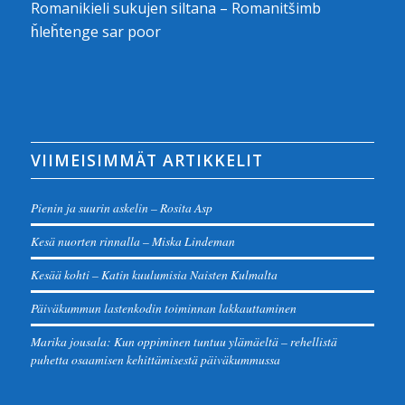
Romanikieli sukujen siltana – Romanitšimb
ȟleȟtenge sar poor
VIIMEISIMMÄT ARTIKKELIT
Pienin ja suurin askelin – Rosita Asp
Kesä nuorten rinnalla – Miska Lindeman
Kesää kohti – Katin kuulumisia Naisten Kulmalta
Päiväkummun lastenkodin toiminnan lakkauttaminen
Marika jousala: Kun oppiminen tuntuu ylämäeltä – rehellistä
puhetta osaamisen kehittämisestä päiväkummussa