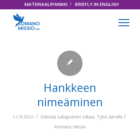
MATERIAALIPANKKI
BRIEFLY IN ENGLISH
Hankkeen
nimeäminen
/
/
11.9.2021
Elämää sukupolvien takaa
,
Työn äärellä
Romano Missio