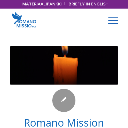
MATERIAALIPANKKI
BRIEFLY IN ENGLISH
Romano Mission