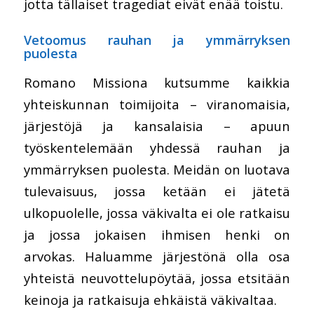
jotta tällaiset tragediat eivät enää toistu.
Vetoomus rauhan ja ymmärryksen
puolesta
Romano Missiona kutsumme kaikkia
yhteiskunnan toimijoita – viranomaisia,
järjestöjä ja kansalaisia – apuun
työskentelemään yhdessä rauhan ja
ymmärryksen puolesta. Meidän on luotava
tulevaisuus, jossa ketään ei jätetä
ulkopuolelle, jossa väkivalta ei ole ratkaisu
ja jossa jokaisen ihmisen henki on
arvokas. Haluamme järjestönä olla osa
yhteistä neuvottelupöytää, jossa etsitään
keinoja ja ratkaisuja ehkäistä väkivaltaa.