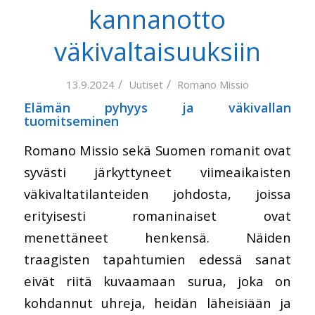
kannanotto
väkivaltaisuuksiin
/
/
13.9.2024
Uutiset
Romano Missio
Elämän pyhyys ja väkivallan
tuomitseminen
Romano Missio sekä Suomen romanit ovat
syvästi järkyttyneet viimeaikaisten
väkivaltatilanteiden johdosta, joissa
erityisesti romaninaiset ovat
menettäneet henkensä. Näiden
traagisten tapahtumien edessä sanat
eivät riitä kuvaamaan surua, joka on
kohdannut uhreja, heidän läheisiään ja