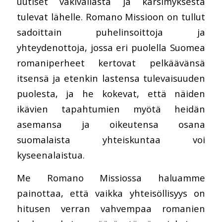
uutiset väkivallasta ja kärsimyksestä
tulevat lähelle. Romano Missioon on tullut
sadoittain puhelinsoittoja ja
yhteydenottoja, jossa eri puolella Suomea
romaniperheet kertovat pelkäävänsä
itsensä ja etenkin lastensa tulevaisuuden
puolesta, ja he kokevat, että näiden
ikävien tapahtumien myötä heidän
asemansa ja oikeutensa osana
suomalaista yhteiskuntaa voi
kyseenalaistua.
Me Romano Missiossa haluamme
painottaa, että vaikka yhteisöllisyys on
hitusen verran vahvempaa romanien