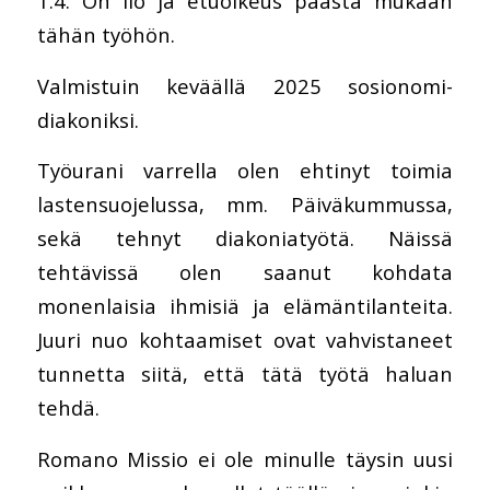
1.4. On ilo ja etuoikeus päästä mukaan
tähän työhön.
Valmistuin keväällä 2025 sosionomi-
diakoniksi.
Työurani varrella olen ehtinyt toimia
lastensuojelussa, mm. Päiväkummussa,
sekä tehnyt diakoniatyötä. Näissä
tehtävissä olen saanut kohdata
monenlaisia ihmisiä ja elämäntilanteita.
Juuri nuo kohtaamiset ovat vahvistaneet
tunnetta siitä, että tätä työtä haluan
tehdä.
Romano Missio ei ole minulle täysin uusi