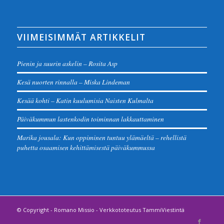
VIIMEISIMMÄT ARTIKKELIT
Pienin ja suurin askelin – Rosita Asp
Kesä nuorten rinnalla – Miska Lindeman
Kesää kohti – Katin kuulumisia Naisten Kulmalta
Päiväkummun lastenkodin toiminnan lakkauttaminen
Marika jousala: Kun oppiminen tuntuu ylämäeltä – rehellistä
puhetta osaamisen kehittämisestä päiväkummussa
© Copyright -
Romano Missio
-
Verkkototeutus TammiViestintä