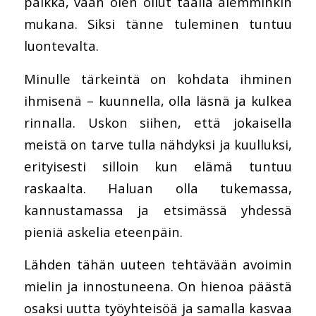
paikka, vaan olen ollut täällä aiemminkin
mukana. Siksi tänne tuleminen tuntuu
luontevalta.
Minulle tärkeintä on kohdata ihminen
ihmisenä – kuunnella, olla läsnä ja kulkea
rinnalla. Uskon siihen, että jokaisella
meistä on tarve tulla nähdyksi ja kuulluksi,
erityisesti silloin kun elämä tuntuu
raskaalta. Haluan olla tukemassa,
kannustamassa ja etsimässä yhdessä
pieniä askelia eteenpäin.
Lähden tähän uuteen tehtävään avoimin
mielin ja innostuneena. On hienoa päästä
osaksi uutta työyhteisöä ja samalla kasvaa