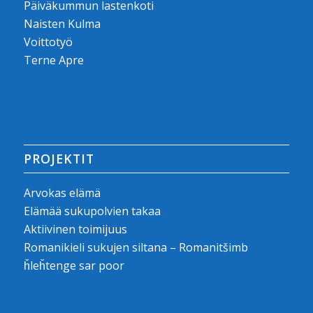
Päiväkummun lastenkoti
Naisten Kulma
Voittotyö
Terne Apre
PROJEKTIT
Arvokas elämä
Elämää sukupolvien takaa
Aktiivinen toimijuus
Romanikieli sukujen siltana – Romanitšimb
ȟleȟtenge sar poor