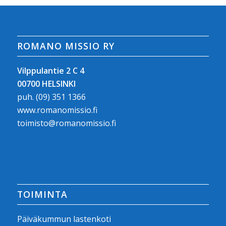
ROMANO MISSIO RY
Vilppulantie 2 C 4
00700 HELSINKI
puh.
(09) 351 1366
www.romanomissio.fi
toimisto@romanomissio.fi
TOIMINTA
Päiväkummun lastenkoti