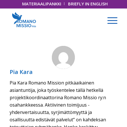
MATERIAALIPANKKI
BRIEFLY IN ENGLISH
Pia Kara
Pia Kara Romano Mission pitkäaikainen
asiantuntija, joka työskentelee tällä hetkellä
projektikoordinaattorina Romano Missio ry:n
osahankkeessa. Aktiivinen toimijuus -
yhdenvertaisuutta, syrjimättömyyttä ja
osallisuutta edistävät palvelut” on kahdeksan
toteuttajan ryhmähanke. Hanke keskittyy