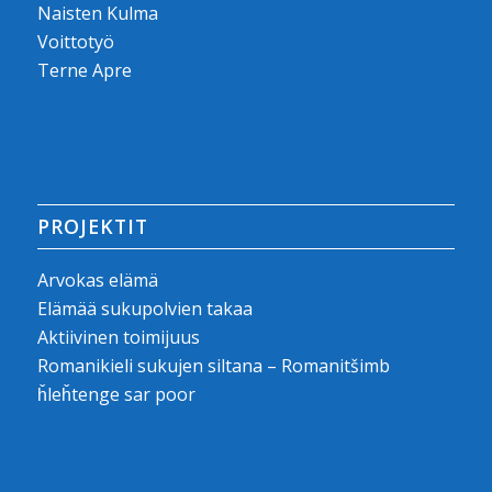
Naisten Kulma
Voittotyö
Terne Apre
PROJEKTIT
Arvokas elämä
Elämää sukupolvien takaa
Aktiivinen toimijuus
Romanikieli sukujen siltana – Romanitšimb
ȟleȟtenge sar poor