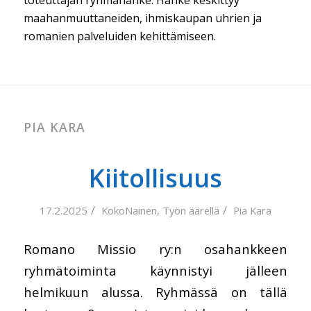
maahanmuuttaneiden, ihmiskaupan uhrien ja
romanien palveluiden kehittämiseen.
PIA KARA
Kiitollisuus
/
/
17.2.2025
KokoNainen
,
Työn äärellä
Pia Kara
Romano Missio ry:n osahankkeen
ryhmätoiminta käynnistyi jälleen
helmikuun alussa. Ryhmässä on tällä