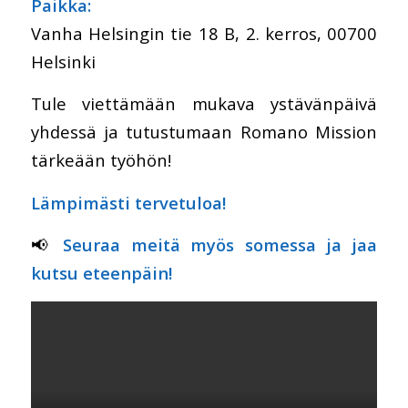
Paikka:
Vanha Helsingin tie 18 B, 2. kerros, 00700
Helsinki
Tule viettämään mukava ystävänpäivä
yhdessä ja tutustumaan Romano Mission
tärkeään työhön!
Lämpimästi tervetuloa!
📢
Seuraa meitä myös somessa ja jaa
kutsu eteenpäin!