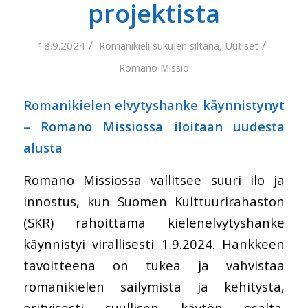
projektista
/
/
18.9.2024
Romanikieli sukujen siltana
,
Uutiset
Romano Missio
Romanikielen elvytyshanke käynnistynyt
– Romano Missiossa iloitaan uudesta
alusta
Romano Missiossa vallitsee suuri ilo ja
innostus, kun Suomen Kulttuurirahaston
(SKR) rahoittama kielenelvytyshanke
käynnistyi virallisesti 1.9.2024. Hankkeen
tavoitteena on tukea ja vahvistaa
romanikielen säilymistä ja kehitystä,
erityisesti suullisen käytön osalta.