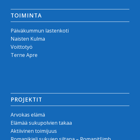
TOIMINTA
Päiväkummun lastenkoti
Naisten Kulma
Voittotyö
Terne Apre
PROJEKTIT
Arvokas elämä
Elämää sukupolvien takaa
Aktiivinen toimijuus
Romanikieli sukujen siltana – Romanitšimb