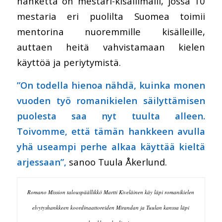
hanketta on mestari-kisällimalli, jossa 10
mestaria eri puolilta Suomea toimii
mentorina nuoremmille kisälleille,
auttaen heitä vahvistamaan kielen
käyttöä ja periytymistä.
”On todella hienoa nähdä, kuinka monen
vuoden työ romanikielen säilyttämisen
puolesta saa nyt tuulta alleen.
Toivomme, että tämän hankkeen avulla
yhä useampi perhe alkaa käyttää kieltä
arjessaan”,
sanoo Tuula Åkerlund.
Romano Mission talouspäällikkö Martti Kiveläinen käy läpi romanikielen
elvytyshankkeen koordinaattoreiden Mirandan ja Tuulan kanssa läpi