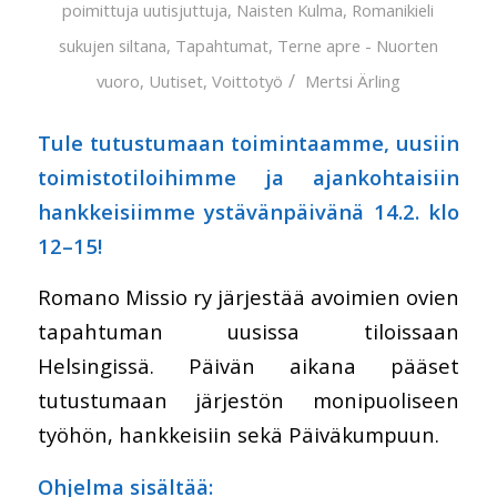
poimittuja uutisjuttuja
,
Naisten Kulma
,
Romanikieli
sukujen siltana
,
Tapahtumat
,
Terne apre - Nuorten
/
vuoro
,
Uutiset
,
Voittotyö
Mertsi Ärling
Tule tutustumaan toimintaamme, uusiin
toimistotiloihimme ja ajankohtaisiin
hankkeisiimme ystävänpäivänä 14.2. klo
12–15!
Romano Missio ry järjestää avoimien ovien
tapahtuman uusissa tiloissaan
Helsingissä. Päivän aikana pääset
tutustumaan järjestön monipuoliseen
työhön, hankkeisiin sekä Päiväkumpuun.
Ohjelma sisältää: